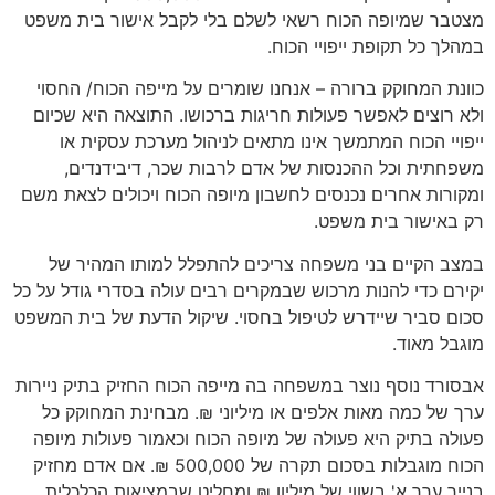
מצטבר שמיופה הכוח רשאי לשלם בלי לקבל אישור בית משפט
במהלך כל תקופת ייפויי הכוח.
כוונת המחוקק ברורה – אנחנו שומרים על מייפה הכוח/ החסוי
ולא רוצים לאפשר פעולות חריגות ברכושו. התוצאה היא שכיום
ייפויי הכוח המתמשך אינו מתאים לניהול מערכת עסקית או
משפחתית וכל ההכנסות של אדם לרבות שכר, דיבידנדים,
ומקורות אחרים נכנסים לחשבון מיופה הכוח ויכולים לצאת משם
רק באישור בית משפט.
במצב הקיים בני משפחה צריכים להתפלל למותו המהיר של
יקירם כדי להנות מרכוש שבמקרים רבים עולה בסדרי גודל על כל
סכום סביר שיידרש לטיפול בחסוי. שיקול הדעת של בית המשפט
מוגבל מאוד.
אבסורד נוסף נוצר במשפחה בה מייפה הכוח החזיק בתיק ניירות
ערך של כמה מאות אלפים או מיליוני ₪. מבחינת המחוקק כל
פעולה בתיק היא פעולה של מיופה הכוח וכאמור פעולות מיופה
הכוח מוגבלות בסכום תקרה של 500,000 ₪. אם אדם מחזיק
בנייר ערך א' בשווי של מיליון ₪ ומחליט שבמציאות הכלכלית