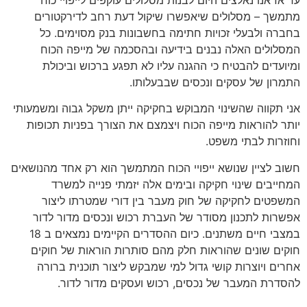
עד אז אנו נאלצים היום לבנות מסלולים עוקפים לייפויי כוח
מתמשך – מסלולים שיאפשרו שיקול דעת רחב לדירקטורים
בחברה ולבעלי זכויות חתימה בחשבונות בנק מסוימים. כל
המסלולים האלה נבנים בידיעה ובהסכמה של מייפה הכוח
ומיועדים להבטיח כי ההגנה עליו לא תפגע ברכוש וביכולת
התמרון של עסקים ונכסים שבבעלותו.
אני תקווה שהשינוי המבוקש בחקיקה ייתן משקל גבוה ומשמעותי
יותר להוראות מייפה הכוח ויצמצם את הצורך בפניות תכופות
וחוזרות לבתי משפט.
חשוב לציין שנושא ייפויי הכוח המתמשך הוא רק אחד מהנושאים
המחייבים שינוי חקיקה ובימים אלה יזמתי פנייה למשרד
המשפטים לחקיקה של חוק מעבר בין דורי שמטרתו ליצור
אפשרות לתכנון מסודר של העברת רכוש ונכסים מדור לדור
במצבי חיים משתנים. כיום ההסדרים הקיימים נמצאים ב 18
חוקים שונים שהוראות חלק מהם סותרות הוראות של חוקים
אחרים ויוצרות קושי גדול למי שמבקש ליצור תוכנית ברורה
להסדרת המעבר של נכסים, רכוש ועסקים מדור לדור.