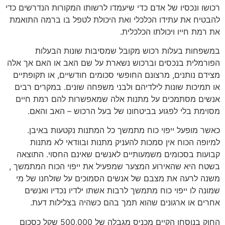
רכושו ונכסיו של אדם כדי שיעמדו לרשותו המקורות הנדרשים כדי
להבטיח את עתידו הכלכלי ואת היכולת לטפל בו ברמה התואמת
את רמת חייו ויכולתו הכלכלית.
במשפחות בעלות רכוש מקובל שמסיבות שונות הבעלות
הפורמלית בנכסים וברכוש נשארת על שם האב או האם אך אלה
מצידם נותנים, מרצונם החופשי סכומים חודשיים, או תקופתיים
או תמיכות שונות לילדיהם ולבני משפחה שונים. במקרים רבים
אנשים מסתמכים על מתנות אלה שמאפשרות להם רמת חיים
מסוימת בלי לפגוע בביטחונו של בעל הרכוש – האב והאם.
כאשר מופעל ייפוי כוח מתמשך כל המתנות נקטעות באיבן.
למיופה הכוח אין סמכות להעניק מתנות ובוודאי לא מתנות
קבועות בסכומים משמעותיים לאנשים שאינם החסוי. התוצאה
בשטח היא שהאירוע המצער שמפעיל את ייפוי הכוח המתמשך ,
משנה לרעה את מצבם של אנשים הסמוכים על שולחנו של מי
שמונה לו ייפוי כוח מתמשך לרבות אשתו ילדיו נכדיו ואנשים
אחרים או ארגונים שהוא תמך בהם כשהיה בצלילות דעת.
החוק בנוסחו הקיים מכניס מגבלה של 500,000 שקל כסכום