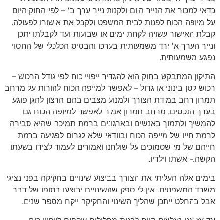
כדאי למכור את הנייר היום ולקנות נייר ערך ב' – לפי החוק היום
על מיופה הכוח לפנות לבית המשפט ולקבל את אישורו לפעולה.
קבלת האישור עשויה לקחת ימים או שבועות ועד לקבלתו יתכן
ונייר הערך א' ירד משמעותית בערכו והבסיס הכלכלי של החסוי
נפגע משמעותית.
התיקון המתבקש בחוק הוא להגדיר ייפויי כוח לפי גודל הרכוש –
רכוש קטן בינוני או גדול – לאפשר למייפה הכוח להורות על מרחב
תמרון רחב במידת הצורך ולמנוע מצבים בהם הרצון להגן פוגע
בערך הנכסים. מרחב תמרון אמור לאפשר למיופה הכוח גם
להמשיך ולתמוך באנשים ובארגונים ברמת תמיכה שהיא סבירה
לרמת חייו של מייפה הכוח ובוודאי שלא לגרום לפגיעה ברמת
חייהם של מי שסמוכים על שולחנו ואמורים לעמוד לצידו בשעתו
הקשה.- אשתו וילדיו.
בימים אלה העליתי את הצורך בביצוע שינויים בחקיקה בפני נציגי
משרד המשפטים. אין לי ספק שהשינויים יבוצעו בסופו של דבר
אבל בהחלט ייתכן שהליך השינוי והחקיקה ייקח מספר שנים.