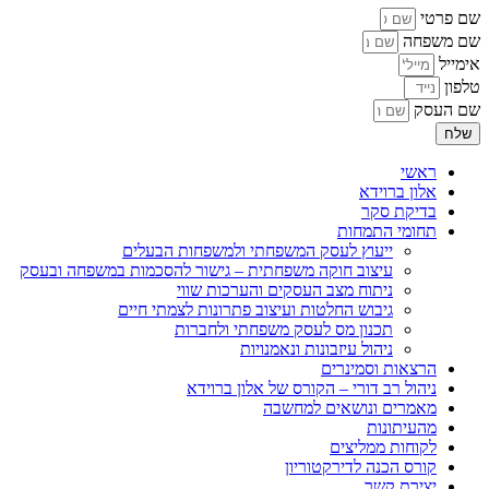
שם פרטי
שם משפחה
אימייל
טלפון
שם העסק
שלח
ראשי
אלון ברוידא
בדיקת סקר
תחומי התמחות
ייעוץ לעסק המשפחתי ולמשפחות הבעלים
עיצוב חוקה משפחתית – גישור להסכמות במשפחה ובעסק
ניתוח מצב העסקים והערכות שווי
גיבוש החלטות ועיצוב פתרונות לצמתי חיים
תכנון מס לעסק משפחתי ולחברות
ניהול עיזבונות ונאמנויות
הרצאות וסמינרים
ניהול רב דורי – הקורס של אלון ברוידא
מאמרים ונושאים למחשבה
מהעיתונות
לקוחות ממליצים
קורס הכנה לדירקטוריון
יצירת קשר