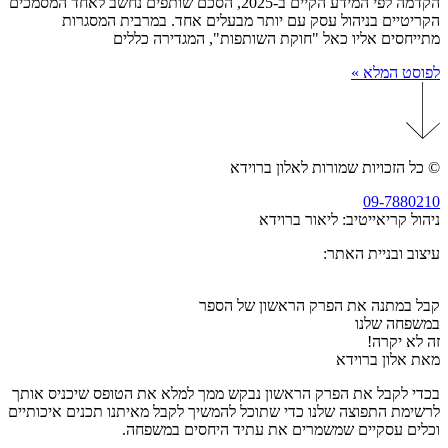
הקדמה לפי המידע הקיים ב-2025, הסכם שותפים נחשב לאחד המסמכים
הקריטיים בניהול עסק עם יותר מבעלים אחד. במרבית המסגרות
מתייחסים אליו כאל "חוקת השותפות", המגדירה כללים
לפוסט המלא »
© כל הזכויות שמורות לאלון ברוידא
09-7880210
ניהול קריאייטיב: ליאור ברוידא
עיצוב ובניית האתר:
זמיר גומא, הסטודיו
קבל במתנה את הפרק הראשון של הספר
במשפחה שלנו
זה לא יקרה!
מאת אלון ברוידא
בכדי לקבל את הפרק הראשון נבקש ממך למלא את הטופס שיכניס אותך
לרשימת התפוצה שלנו כדי שתוכל להמשיך לקבל מאיתנו תכנים איכותיים
וכלים עסקיים שמשמרים את עתיד היחסים במשפחה.