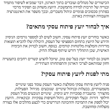
הכישורים של מנהלים ועובדים בתוך הארגון, דבר שמביא לשיפור מתמיד
ובנוייה של תרבות למידה מתמשכת. היועץ משחק גם תפקיד מרכזי
בפתרון סכסוכים פנימיים וניהול משברים, ובכך משפר את האינטגרציה
והעבודה הצוותית בארגון.
איך לבחור יועץ פיתוח עסקי מתאים?
כאשר בוחרים יועץ פיתוח עסקי, חשוב לשים לב למספר גורמים: הניסיון
והידע של היועץ בתחום הספציפי של העסק, היכולת שלו להביא תוצאות
מדידות והמלצות מלקוחות קודמים. בנוסף, חשוב לבדוק את הכימיה
האישית, שכן התהליך דורש שיתוף פעולה הדוק.
חשוב גם לבחור יועץ בעל שם טוב, שיוכל להציע קשרים רחבים בתעשייה
וחזון שמותאם לצרכי הארגון והתפתחותו העתידית.
מתי לפנות ליועץ פיתוח עסקי?
פניה ליועץ פיתוח עסקי מומלצת כאשר העסק עומד בפני שינויים
משמעותיים, בבעלות ובניהול שינויים שנובעים מגידול הפעילות,
מהצורך בהעברת סמכויות ידע וניסיון, שינויים הנובעים מגיל העסק
חילופי דורות ובעלי תפקידים, ניהול חשיפות עסקיות ובנקאיות . היועץ
יכול לספק את התמיכה וההכוונה הנדרשים כדי לבצע מהלכים אלו בצורה
מוצלחת ומחושבת.