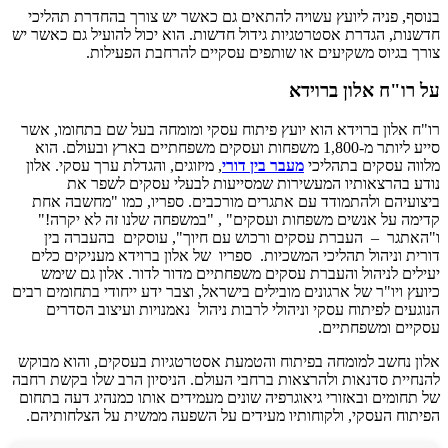
בנוסף, פניה ליועץ עשויה להתאים גם כאשר יש צורך בהחדרת תהליכי
חדשנות, הגדרת אסטרטגיות גידול חדשות. הוא יכול להועיל גם כאשר יש
צורך בגיוס משקיעים או שותפים עסקיים להרחבת הפעילות.
על רו"ח אלון ברוידא
רו"ח אלון ברוידא הוא יועץ פיתוח עסקי ומומחה בעל שם בתחומו, אשר
סייע ליותר מ-1,800 משפחות ועסקים משפחתיים בארץ ובעולם. הוא
מלווה עסקים בתהליכי
מעבר בין דורי
, מיזוגים, והגדלת ערך עסקי. אלון
נודע בהרצאותיו המעשירות שמסייעות לבעלי עסקים לשפר את
ביצועיהם ולהתמודד עם אתגרים מורכבים. ספריו, כמו "מחשבה אחת
קדימה על אנשים משפחות ועסקים" , "במשפחה שלנו זה לא יקרה!"
ו"האתגר – העברת עסקים ורכוש עם חיוך", עוסקים בהעברה בין
דורית וניהול תהליכי המשכיות. ספריו של אלון ברוידא מעניקים כלים
יעילים לניהול והעברת עסקים משפחתיים מדור לדור. אלון גם שימש
כיועץ ויו"ר של ארגונים מובילים בישראל, וצבר ידע ייחודי בתחומים רבים
הנוגעים לפיתוח עסקי וניהולי לרבות ניהול נאמנויות ועיצוב הסדרים
עסקיים ומשפחתיים.
אלון נחשב למומחה בפיתוח והטמעת אסטרטגיות בעסקים, והוא מבוקש
להנחיית סדנאות ולהרצאות ברחבי העולם. הניסיון הרב שלו בקשת רחבה
של תחומים ובאזורי גיאוגרפיה שונים מעמידים אותו כמנהיג דעה בתחום
הפיתוח העסקי, ולקוחותיו מעידים על השפעה ממשית על הצלחותיהם.