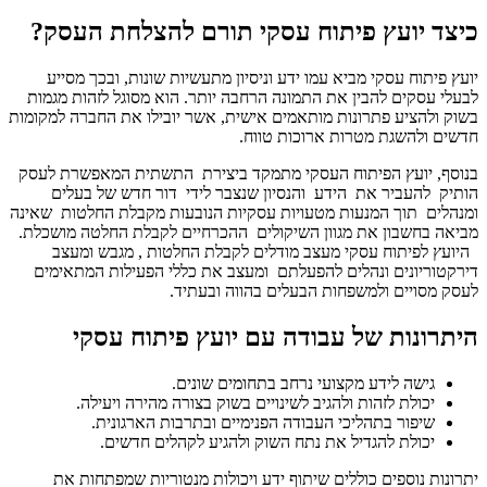
כיצד יועץ פיתוח עסקי תורם להצלחת העסק?
יועץ פיתוח עסקי מביא עמו ידע וניסיון מתעשיות שונות, ובכך מסייע
לבעלי עסקים להבין את התמונה הרחבה יותר. הוא מסוגל לזהות מגמות
בשוק ולהציע פתרונות מותאמים אישית, אשר יובילו את החברה למקומות
חדשים ולהשגת מטרות ארוכות טווח.
בנוסף, יועץ הפיתוח העסקי מתמקד ביצירת התשתית המאפשרת לעסק
הותיק להעביר את הידע והנסיון שנצבר לידי דור חדש של בעלים
ומנהלים תוך המנעות מטעויות עסקיות הנובעות מקבלת החלטות שאינה
מביאה בחשבון את מגוון השיקולים ההכרחיים לקבלת החלטה מושכלת.
היועץ לפיתוח עסקי מעצב מודלים לקבלת החלטות , מגבש ומעצב
דירקטוריונים ונהלים להפעלתם ומעצב את כללי הפעילות המתאימים
לעסק מסויים ולמשפחות הבעלים בהווה ובעתיד.
היתרונות של עבודה עם יועץ פיתוח עסקי
גישה לידע מקצועי נרחב בתחומים שונים.
יכולת לזהות ולהגיב לשינויים בשוק בצורה מהירה ויעילה.
שיפור בתהליכי העבודה הפנימיים ובתרבות הארגונית.
יכולת להגדיל את נתח השוק ולהגיע לקהלים חדשים.
יתרונות נוספים כוללים שיתוף ידע ויכולות מנטוריות שמפתחות את