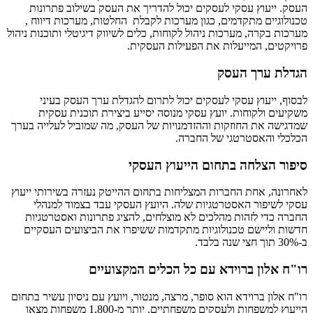
העסק. ייעוץ עסקי לעסקים יכול להדריך את העסק בשילוב פתרונות
טכנולוגיים מתקדמים, כגון מערכות לקבלת החלטות, מערכות דיווח ,
מערכות בקרה, מערכות ניהול לקוחות, כלים לשיווק דיגיטלי ותוכנות ניהול
פרויקטים, המייעלות את הפעילות העסקית.
הגדלת ערך העסק
לבסוף, ייעוץ עסקי לעסקים יכול לתרום להגדלת ערך העסק בעיני
משקיעים ולקוחות. יועץ עסקי מנוסה יסייע ביצירת תוכנית עסקית
שמדגישה את החוזקות וההזדמנויות של העסק, מה שמוביל לעלייה בערך
הכלכלי והאסטרטגי של החברה.
סיפור הצלחה בתחום הייעוץ העסקי
לאחרונה, אחת החברות המצליחות בתחום ההייטק נעזרה בשירותי ייעוץ
עסקי לשיפור האסטרטגיות שלה. היועץ העסקי עבד בצמוד למנהלי
החברה כדי לזהות מהלכים לא מוצלחים, להציג פתרונות ואסטרטגיות
חדשות וליישם טכנולוגיות מתקדמות ששיפרו את הביצועים העסקיים
ב-30% תוך חצי שנה בלבד.
רו"ח אלון ברוידא עם כל הכלים המקצועיים
רו"ח אלון ברוידא הוא סופר, מרצה, מנטור, ויועץ עם ניסיון עשיר בתחום
הייעוץ למשפחות ולעסקים משפחתיים. יותר מ-1,800 משפחות מצאו