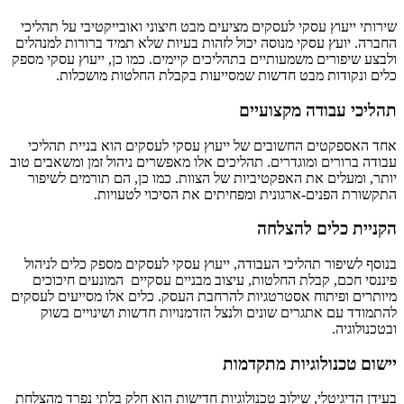
שירותי ייעוץ עסקי לעסקים מציעים מבט חיצוני ואובייקטיבי על תהליכי
החברה. יועץ עסקי מנוסה יכול לזהות בעיות שלא תמיד ברורות למנהלים
ולבצע שיפורים משמעותיים בתהליכים קיימים. כמו כן, ייעוץ עסקי מספק
כלים ונקודות מבט חדשות שמסייעות בקבלת החלטות מושכלות.
תהליכי עבודה מקצועיים
אחד האספקטים החשובים של ייעוץ עסקי לעסקים הוא בניית תהליכי
עבודה ברורים ומוגדרים. תהליכים אלו מאפשרים ניהול זמן ומשאבים טוב
יותר, ומעלים את האפקטיביות של הצוות. כמו כן, הם תורמים לשיפור
התקשורת הפנים-ארגונית ומפחיתים את הסיכוי לטעויות.
הקניית כלים להצלחה
בנוסף לשיפור תהליכי העבודה, ייעוץ עסקי לעסקים מספק כלים לניהול
פיננסי חכם, קבלת החלטות, עיצוב מבניים עסקיים המונעים חיכוכים
מיותרים ופיתוח אסטרטגיות להרחבת העסק. כלים אלו מסייעים לעסקים
להתמודד עם אתגרים שונים ולנצל הזדמנויות חדשות ושינויים בשוק
ובטכנולוגיה.
יישום טכנולוגיות מתקדמות
בעידן הדיגיטלי, שילוב טכנולוגיות חדישות הוא חלק בלתי נפרד מהצלחת