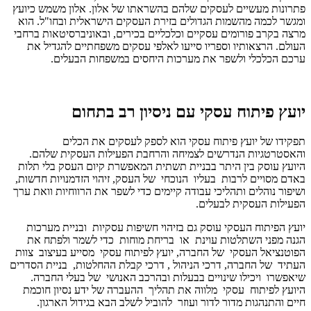
פתרונות מעשיים לעסקים שלהם בהשראתו של אלון. אלון משמש כיועץ
ומגשר לכמה מהשמות הגדולים בזירת העסקים הישראלית ובחו"ל. הוא
מרצה בקרב פורומים עסקיים וכלכליים בכירים, ובאוניברסיטאות ברחבי
העולם. הרצאותיו וספריו סייעו לאלפי עסקים משפחתיים להגדיל את
ערכם הכלכלי ולשפר את מערכות היחסים במשפחות הבעלים.
יועץ פיתוח עסקי עם ניסיון רב בתחום
תפקידו של יועץ פיתוח עסקי הוא לספק לעסקים את הכלים
והאסטרטגיות הנדרשים לצמיחה והרחבת הפעילות העסקית שלהם.
היועץ עוסק בין היתר בבניית תשתית המאפשרת קיום העסק בלי תלות
באדם מסויים לרבות בעליו הנוכחי של העסק, זיהוי הזדמנויות חדשות,
ושיפור נוהלים ותהליכי עבודה קיימים כדי לשפר את הרווחיות וואת ערך
הפעילות העסקית לבעלים.
יועץ הפיתוח העסקי עוסק גם בזיהוי חשיפות עסקיות ובניית מערכות
הגנה מפני השתלטות עוינת או בריחת מוחות כדי לשמר ולפתח את
הפוטנציאל העסקי של החברה, יועץ לפיתוח עסקי מסייע בעיצוב צוות
העתיד של החברה, דרכי הניהול , דרכי קבלת ההחלטות, בניית הסדרים
שיאפשרו ויכילו שינויים בבעלות ובהרכב האנושי של בעלי החברה.
היועץ לפיתוח עסקי מלווה את תהליך ההעברה של ידע נסיון חוכמת
חיים והתנהגות מדור לדור ועוזר להוביל לשלב הבא בגידול הארגון.